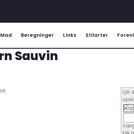
r/Mad
Beregninger
Links
Stilarter
Foren
rn Sauvin
idt
QR-li
opsk
Vælg
klik