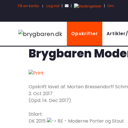
Få en konto
Log ind
|
|
|
Om
|
Opskrifter
Artikle
Brygbaren Mode
Opskrift lavet af: Morten Bressendorff Schm
2. Oct 2017
(Opd. 14. Dec 2017)
Stilart:
DK 2015
8E - Moderne Porter og Stout