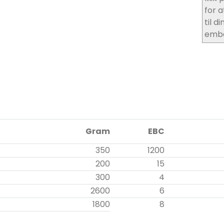
for a
til di
emba
Gram
EBC
350
1200
200
15
300
4
2600
6
1800
8