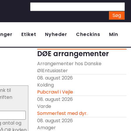
inger
Etiket
Nyheder
Checkins
Min
DØE arrangementer
Arrangementer hos Danske
ØlEntusiaster
08. august 2026
Kolding
nk til
Pubcrawl i Vejle
riften
08. august 2026
Varde
Sommerfest med dyr.
08. august 2026
 antal og
Amager
 på QR koden