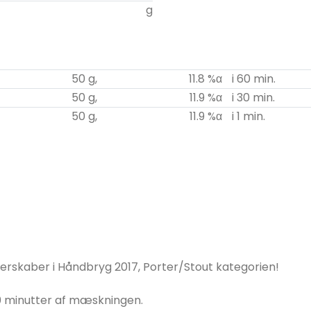
g
50
g,
11.8
%α
i
60
min.
50
g,
11.9
%α
i
30
min.
50
g,
11.9
%α
i
1
min.
erskaber i Håndbryg 2017, Porter/Stout kategorien!
10 minutter af mæskningen.