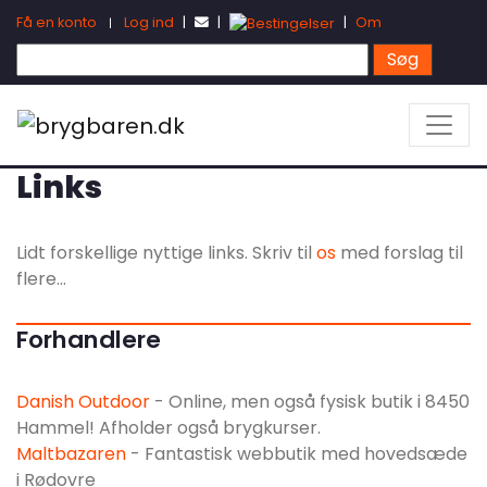
Få en konto
Log ind
|
|
|
Om
|
Links
Lidt forskellige nyttige links. Skriv til
os
med forslag til
flere...
Forhandlere
Danish Outdoor
- Online, men også fysisk butik i 8450
Hammel! Afholder også brygkurser.
Maltbazaren
- Fantastisk webbutik med hovedsæde
i Rødovre