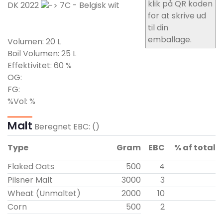
klik på QR koden
DK 2022
7C - Belgisk wit
for at skrive ud
til din
emballage.
Volumen:
20
L
Boil Volumen:
25
L
Effektivitet:
60
%
OG:
FG:
%Vol:
%
Malt
Beregnet EBC:
()
Type
Gram
EBC
% af total
Flaked Oats
500
4
Pilsner Malt
3000
3
Wheat (Unmaltet)
2000
10
Corn
500
2