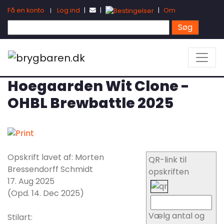
Få en konto
Log ind
|
|
|
Om
|
Hoegaarden Wit Clone -
OHBL Brewbattle 2025
Opskrift lavet af: Morten
QR-link til
Bressendorff Schmidt
opskriften
17. Aug 2025
(Opd. 14. Dec 2025)
Vælg antal og
Stilart: