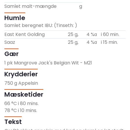
Samlet malt-mængde
g
Humle
Samlet beregnet IBU:
(Tinseth:
)
East Kent Golding
25
g,
4
%α
i
60
min.
Saaz
25
g,
4
%α
i
15
min.
Gær
1
pk Mangrove Jack's Belgian Wit - M21
Krydderier
750
g Appelsin
Mæsketider
66
°C i
80
mins.
78
°C i
10
mins.
Tekst