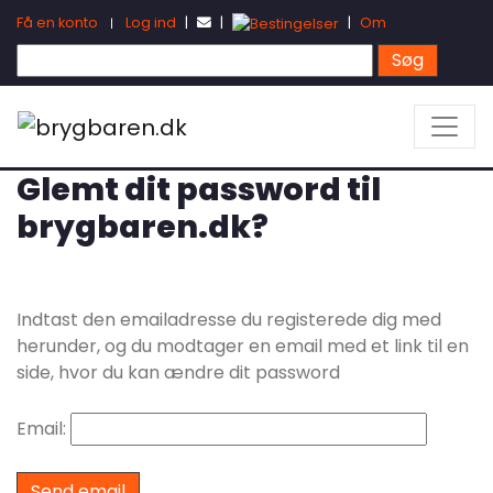
Få en konto
Log ind
|
|
|
Om
|
Glemt dit password til
brygbaren.dk?
Indtast den emailadresse du registerede dig med
herunder, og du modtager en email med et link til en
side, hvor du kan ændre dit password
Email: